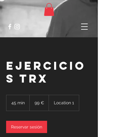
Ejercicio
s TRX
99
euros
45 min
4
99 €
Location 1
5
m
i
Reservar sesión
n